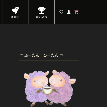
きかく
がいよう
⇦ ふーたん ひーたん ⇨