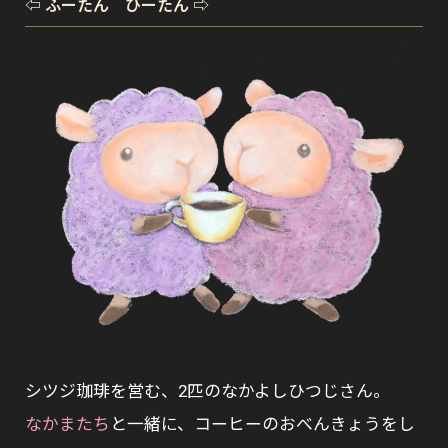
⇦ ふーたん ひーたん ⇨
シツジ珈琲を営む、2匹のなかよしひつじさん。
なかまたち
と一緒に、コーヒーのおべんきょうをし