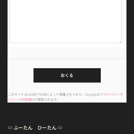
このサイトはreCAPTCHAによって保護されており、Googleの
プライバシーポ
リシー
と
利用規約
が適用されます。
⇦ ふーたん ひーたん ⇨