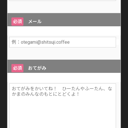
必須
メール
必須
おてがみ