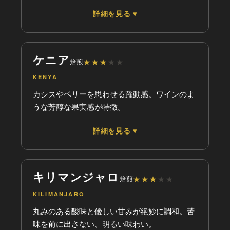
詳細を見る ▾
乾
油
★
フレーバー
動
静
★
★
★
★
★
★
甘味
★
★
★
★
★
苦味
ケニア
焙煎
★
★
★
★
★
★
★
★
★
★
酸味
KENYA
★
★
★
★
★
香り
カシスやベリーを思わせる躍動感。ワインのよ
グナ
うな芳醇な果実感が特徴。
軽
重
★
詳細を見る ▾
フレーバー
乾
油
★
★
★
★
★
★
甘味
動
静
★
★
★
★
★
★
苦味
キリマンジャロ
焙煎
★
★
★
★
★
★
★
★
★
★
酸味
KILIMANJARO
★
★
★
★
★
香り
丸みのある酸味と優しい甘みが絶妙に調和。苦
グナ
味を前に出さない、明るい味わい。