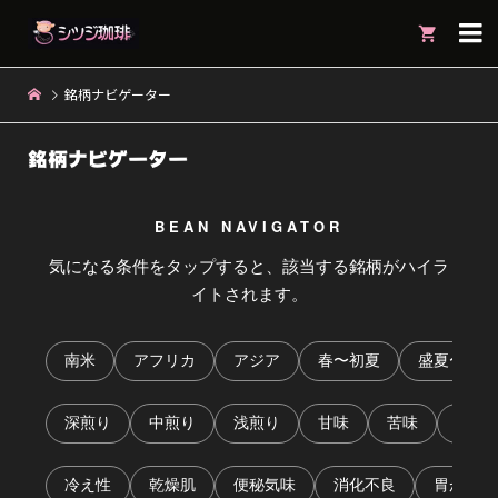

銘柄ナビゲーター
銘柄ナビゲーター
BEAN NAVIGATOR
気になる条件をタップすると、該当する銘柄がハイラ
イトされます。
南米
アフリカ
アジア
春〜初夏
盛夏〜秋
深煎り
中煎り
浅煎り
甘味
苦味
酸味
冷え性
乾燥肌
便秘気味
消化不良
胃が荒れ