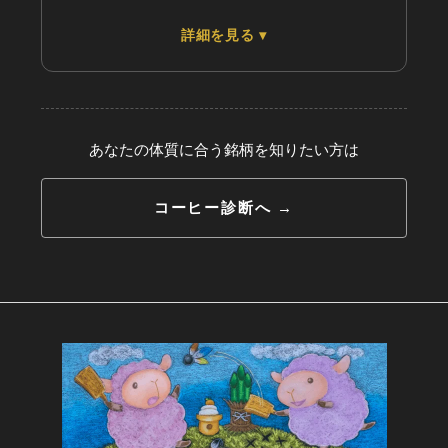
軽
重
★
詳細を見る ▾
フレーバー
乾
油
★
★
★
★
★
★
甘味
動
静
★
★
★
★
★
★
苦味
★
★
★
★
★
酸味
あなたの体質に合う銘柄を知りたい方は
★
★
★
★
★
香り
グナ
コーヒー診断へ →
軽
重
★
乾
油
★
動
静
★