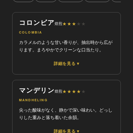
コロンビア
焙煎
★
★
★
★
★
COLOMBIA
カラメルのような甘い香りが、抽出時から広が
ります。まろやかでクリーンな口当たり。
詳細を見る ▾
フレーバー
★
★
★
★
★
甘味
★
★
★
★
★
苦味
マンデリン
焙煎
★
★
★
★
★
★
★
★
★
★
酸味
MANDHELING
★
★
★
★
★
香り
尖った酸味がなく、静かで深い味わい。どっし
グナ
りした重みと落ち着いた余韻。
軽
重
★
詳細を見る ▾