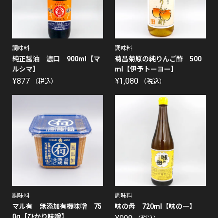
調味料
調味料
純正醤油 濃口 900ml【マ
菊昌菊原の純りんご酢 500
ルシマ】
ml【伊予トーヨー】
¥
877
¥
1,080
（税込）
（税込）
調味料
調味料
マル有 無添加有機味噌 75
味の母 720ml【味の一】
0g【ひかり味噌】
¥
999