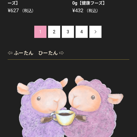
ーズ】
0g【健康フーズ】
¥
627
¥
432
（税込）
（税込）
1
2
3
4

⇦ ふーたん ひーたん ⇨