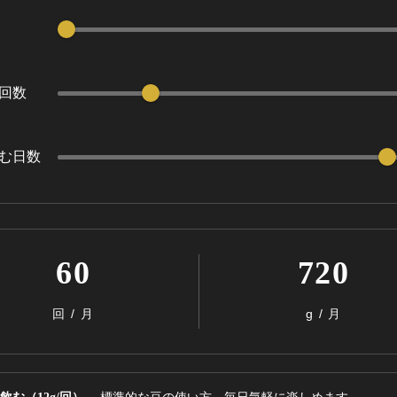
回数
飲む日数
60
720
回 / 月
g / 月