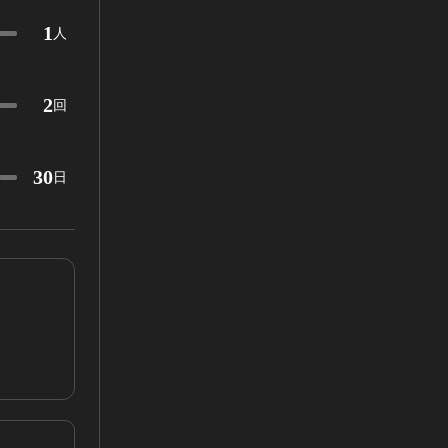
1
人
2
回
30
日