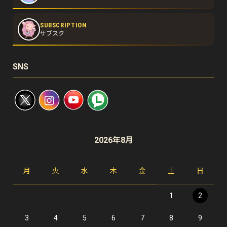
SUBSCRIPTION
サブスク
SNS
2026年8月
月
火
水
木
金
土
日
1
2
3
4
5
6
7
8
9