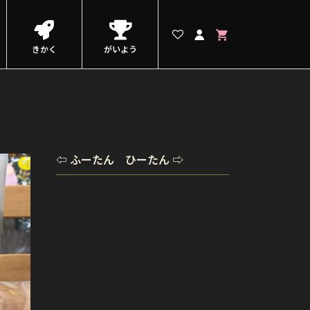
きかく
がいよう
⇦ ふーたん ひーたん ⇨