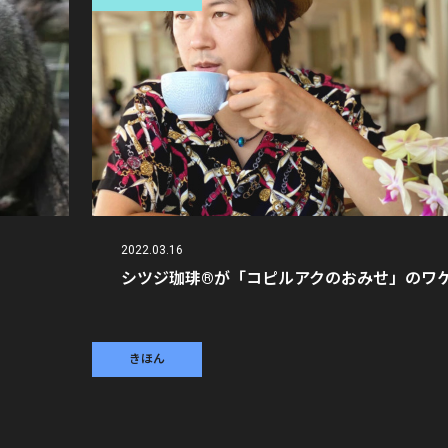
2022.03.16
シツジ珈琲®が「コピルアクのおみせ」のワ
きほん