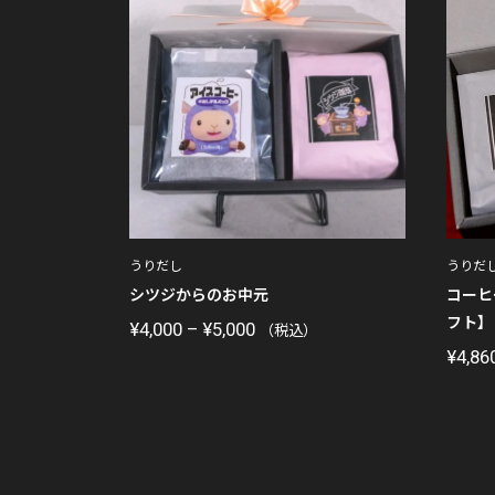
うりだし
うりだ
シツジからのお中元
コーヒ
フト】
価
¥
4,000
–
¥
5,000
（税込）
¥
4,86
格
帯:
¥4,000
–
¥5,000