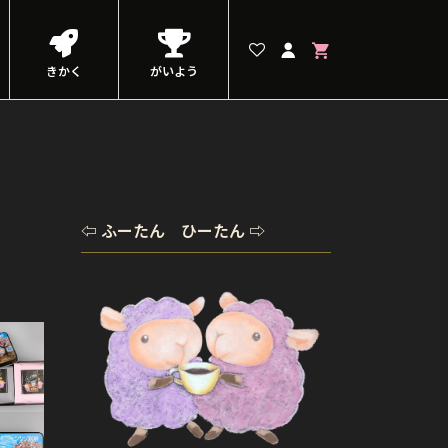
きかく
がいよう
⇦ ふーたん ひーたん ⇨