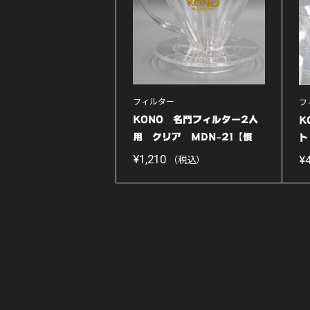
フィルター
フ
KONO 名門フィルター2人
K
用 クリア MDN-21【慣
ト
れ...
ー
¥
1,210
¥
（税込）