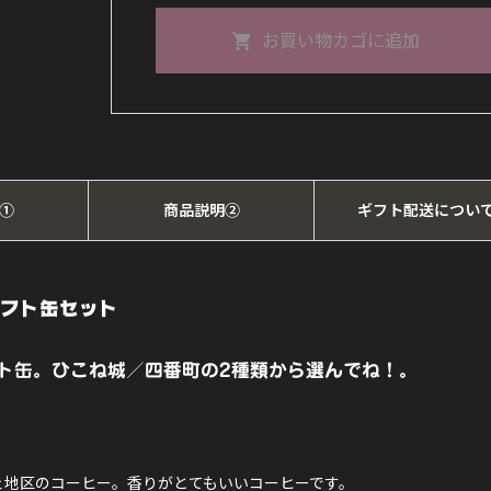
ヒ
お買い物カゴに追加
ー
ギ
フ
ト
缶
①
商品説明②
ギフト配送につい
セ
ッ
ト
フト缶セット
（ダ
ト缶。ひこね城／四番町の2種類から選んでね！。
ブ
ル）
【ギ
ェ地区のコーヒー。香りがとてもいいコーヒーです。
フ