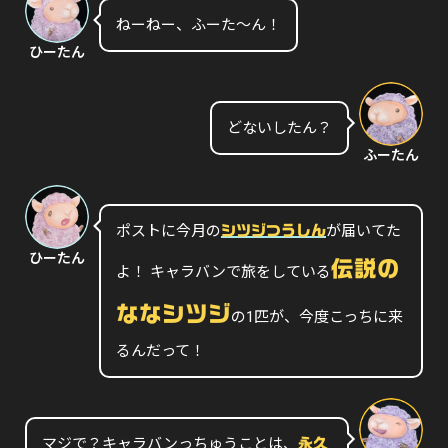
ねーねー、ふーた〜ん！
ひーたん
どないしたん？
ふーたん
ポストに今月の
が届いてた
シツジつうしん
ひーたん
伝説の
よ！ キャラバンで旅をしている
ななシツジ
の1匹が、今度こっちに来
るんだって！
マジで？キャラバンっちゅうことは、
永久