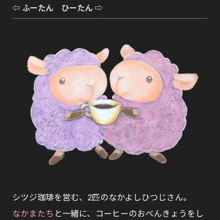
⇦ ふーたん ひーたん ⇨
シツジ珈琲を営む、2匹のなかよしひつじさん。
なかまたち
と一緒に、コーヒーのおべんきょうをし