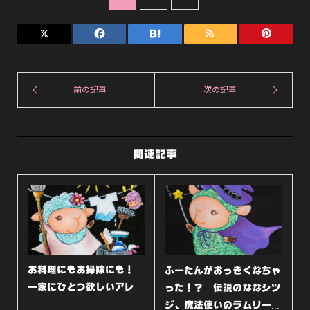
¥
は
1
¥
,
1
7
,
0
5
0
3
で
0
し
で
た
す
関連記事
。
。
お料理にもお掃除にも！
ふーたんがおっきくなちゃ
一家にひとつ欲しいアレ
った！？ 伝説のななシツ
ジ、魔法使いのラムリー...