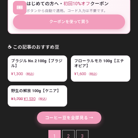
はじめての方へ・
初回10%オフ
クーポン
🎟
ボタンから自動で適用。コード入力は不要です。
クーポンを使って買う
☕ この記事のおすすめ豆
ブラジル No.2 100g【ブラジ
フローラルモカ 100g【エチ
ル】
オピア】
¥
1,300
¥
1,600
（税込）
（税込）
野生の解放 100g【ケニア】
元
現
¥
1,700
¥
1,530
（税込）
の
在
価
の
コーヒー豆を全部見る →
格
価
は
格
1
2
3