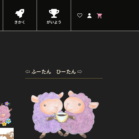
きかく
がいよう
⇦ ふーたん ひーたん ⇨