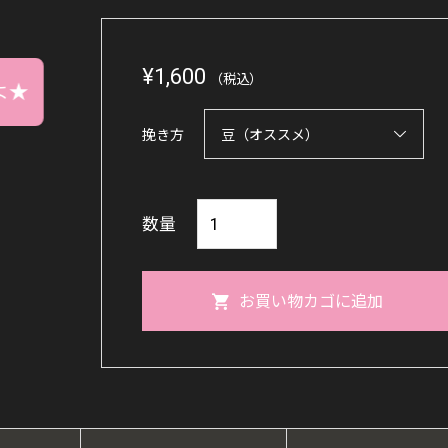
¥
1,600
（税込）
よ★
挽き方
フ
数量
ロ
ー
お買い物カゴに追加
ラ
ル
モ
カ
100g【エ