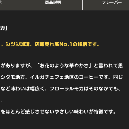
示
商品説明
フレーバー
チ
オ
ピ
カ」
ア】
。シツジ珈琲、店頭売れ筋No.1の銘柄です。
個
ーがありますが、「お花のような華やかさ」と言われて思
のシダモ地方、イルガチェフェ地区のコーヒーです。同じ
のなど味わいは幅広く、フローラルモカはそのなかでも、
す。
味をほとんど感じさせないやさしい味わいが特徴です。