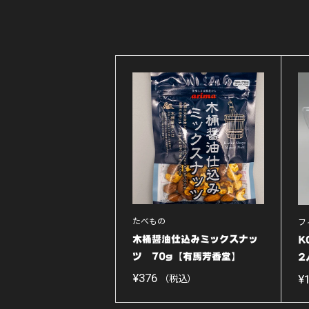
たべもの
フ
木桶醤油仕込みミックスナッ
K
ツ 70g【有馬芳香堂】
2
【
¥
376
¥
（税込）