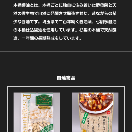
ス
木桶醤油とは、木桶ごとに独自に住み着いた酵母菌と天
ナ
然の微生物で自然に発酵させ醸造させた、昔ながらの希
ッ
少な醤油です。埼玉県で二百年続く醤油蔵、弓削多醤油
の木桶仕込醤油を使用しています。杉製の木桶で天然醸
ツ
造。一年間の長期熟成をしています。
70g【有
馬
芳
香
関連商品
堂】
個