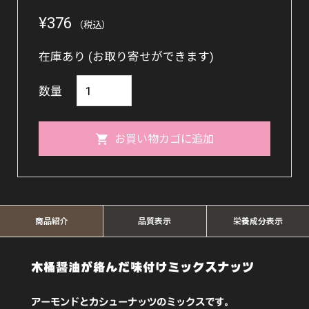
¥
376
（税込）
在庫あり (お取り寄せができます)
木
数量
桶
醤
お買い物カゴに追加
油
仕
込
み
商品紹介
品質表示
栄養成分表示
ミ
ッ
木桶醤油が絡んだ味付けミックスナッツ
ク
アーモンドとカシューナッツのミックスです。