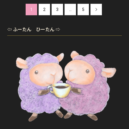
1
2
3
…
5

⇦ ふーたん ひーたん ⇨