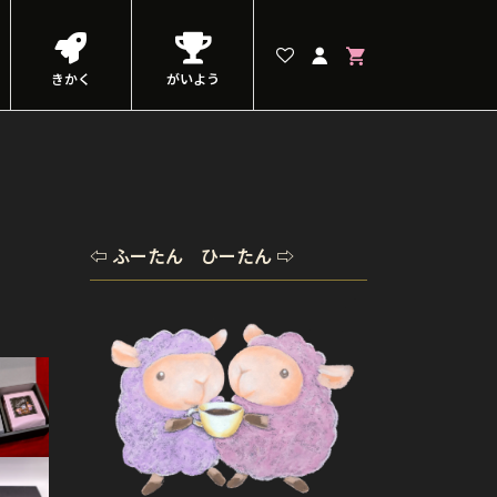
きかく
がいよう
⇦ ふーたん ひーたん ⇨