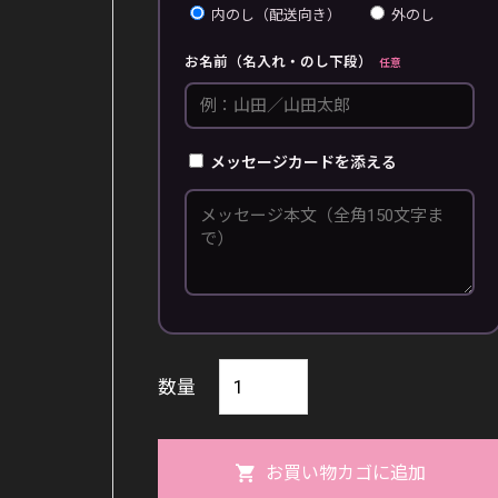
内のし（配送向き）
外のし
お名前（名入れ・のし下段）
任意
メッセージカードを添える
コ
数量
ー
ヒ
お買い物カゴに追加
ー