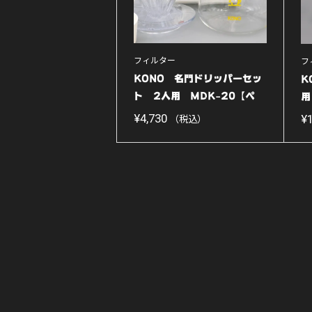
フィルター
フ
KONO 名門ドリッパーセッ
K
ト 2人用 MDK-20【ペ
用
ー...
れ
¥
4,730
¥
（税込）