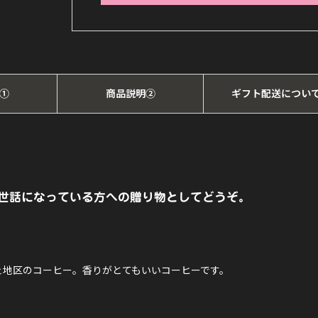
ギ
フ
ト
セ
①
商品説明②
ギフト配送につい
ッ
ト
（ダ
ブ
世話になっている方への贈り物としてどうぞ。
ル）
【ギ
フ
ェ地区のコーヒー。香りがとてもいいコーヒーです。
ト】
個