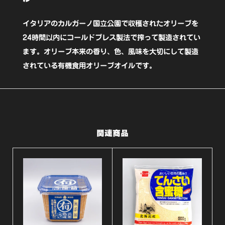
ー
ジ
イタリアのカルガーノ国立公園で収穫されたオリーブを
ン
24時間以内にコールドプレス製法で搾って製造されてい
ます。オリーブ本来の香り、色、風味を大切にして製造
オ
されている有機食用オリーブオイルです。
リ
ー
ブ
オ
関連商品
イ
ル
455g【ク
レ
メ
ン