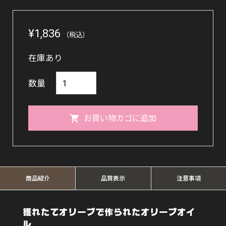
¥
1,836
（税込）
在庫あり
オ
数量
ー
ガ
お買い物カゴに追加
ニ
ッ
ク
EX
商品紹介
品質表示
注意事項
ヴ
ァ
獲れたてオリーブで作られたオリーブオイ
ル