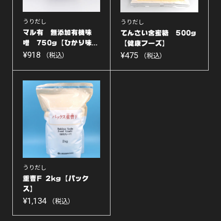
テ】
うりだし
うりだし
個
マル有 無添加有機味
てんさい含蜜糖 500g
噌 750g【ひかり味...
【健康フーズ】
¥
918
¥
475
（税込）
（税込）
うりだし
重曹F 2kg【パック
ス】
¥
1,134
（税込）