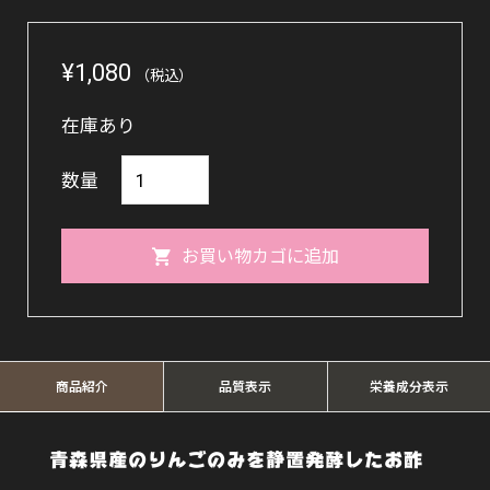
¥
1,080
（税込）
在庫あり
菊
数量
昌
菊
お買い物カゴに追加
原
の
純
り
商品紹介
品質表示
栄養成分表示
ん
ご
青森県産のりんごのみを静置発酵したお酢