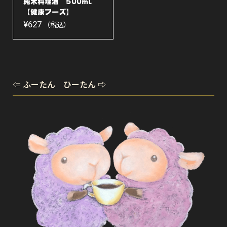
純米料理酒 500ml
【健康フーズ】
¥
627
（税込）
⇦ ふーたん ひーたん ⇨