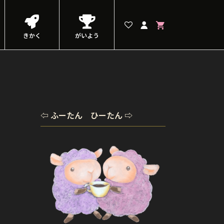
きかく
がいよう
⇦ ふーたん ひーたん ⇨