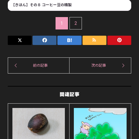
【きほん】その８ コーヒー豆の精製
1
2
関連記事