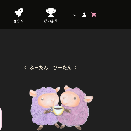
きかく
がいよう
⇦ ふーたん ひーたん ⇨