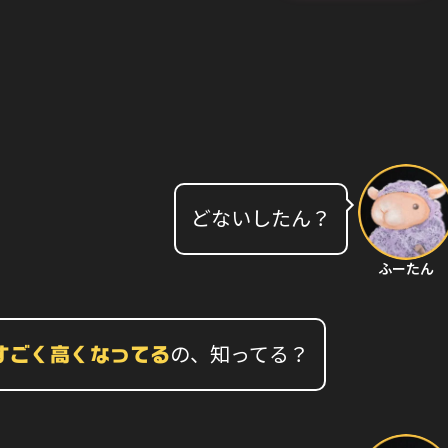
どないしたん？
ふーたん
の、知ってる？
すごく高くなってる