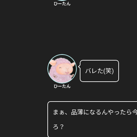
ひーたん
バレた(笑)
ひーたん
まぁ、品薄になるんやったら
ろ？