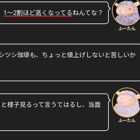
、
1〜2割ほど高くなってる
ねんてな？
ふーたん
 シツシ珈琲も、ちょっと値上げしないと苦しいか
っと様子見るって言うてはるし、当面
ふーたん