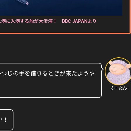
港に入港する船が大渋滞！ BBC JAPANより
ひつじの手を借りるときが来たようや
ふーたん
い！