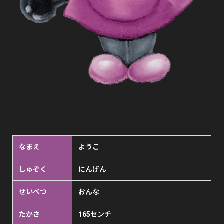
なまえ
ようこ
しゅぞく
にんげん
せいべつ
おんな
たかさ
165センチ