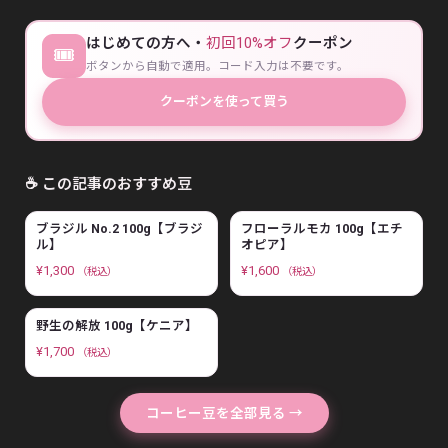
はじめての方へ・
初回10%オフ
クーポン
🎟
ボタンから自動で適用。コード入力は不要です。
クーポンを使って買う
☕ この記事のおすすめ豆
ブラジル No.2 100g【ブラジ
フローラルモカ 100g【エチ
ル】
オピア】
¥
1,300
¥
1,600
（税込）
（税込）
野生の解放 100g【ケニア】
¥
1,700
（税込）
コーヒー豆を全部見る →