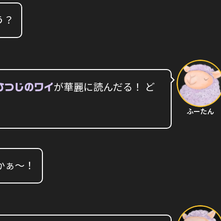
う？
が華麗に読んだる！ ど
ひつじのワイ
ふーたん
かぁ〜！