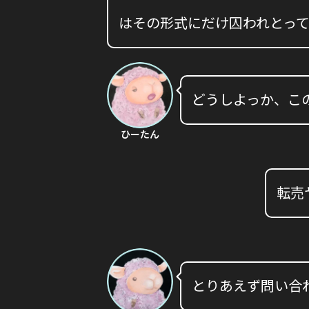
はその形式にだけ囚われとっ
どうしよっか、こ
ひーたん
転売
とりあえず問い合