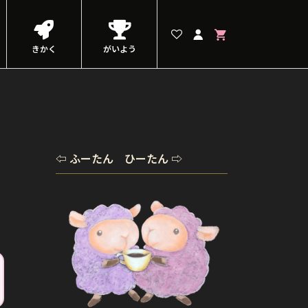
きかく
がいよう
⇦ ふーたん ひーたん ⇨