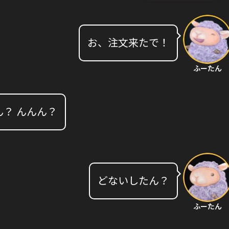
お、注文来たで！
ふーたん
ん？ んんん？
どないしたん？
ふーたん