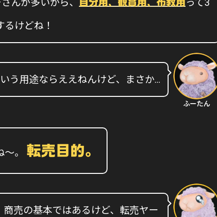
ーさんが多いから、
って3
自分用、観賞用、布教用
するけどね！
いう用途ならええねんけど、まさか…
ふーたん
転売目的。
ね〜。
 商売の基本ではあるけど、転売ヤー