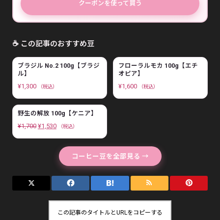
クーポンを使って買う
☕ この記事のおすすめ豆
ブラジル No.2 100g【ブラジ
フローラルモカ 100g【エチ
ル】
オピア】
¥
1,300
¥
1,600
（税込）
（税込）
野生の解放 100g【ケニア】
元
現
¥
1,700
¥
1,530
（税込）
の
在
価
の
コーヒー豆を全部見る →
格
価
は
格
¥
は
1
¥
この記事のタイトルとURLをコピーする
,
1