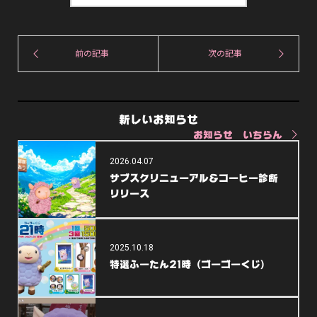
7
,
0
5
0
3
で
0
し
で
た
す
新しいお知らせ
。
。
お知らせ いちらん
2026.04.07
サブスクリニューアル＆コーヒー診断
リリース
2025.10.18
特選ふーたん21時（ゴーゴーくじ）