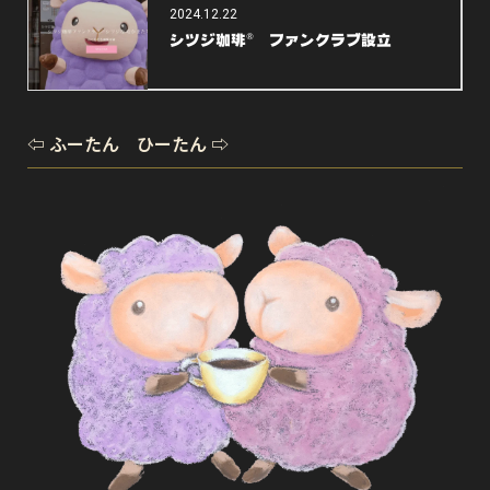
2024.12.22
シツジ珈琲® ファンクラブ設立
⇦ ふーたん ひーたん ⇨