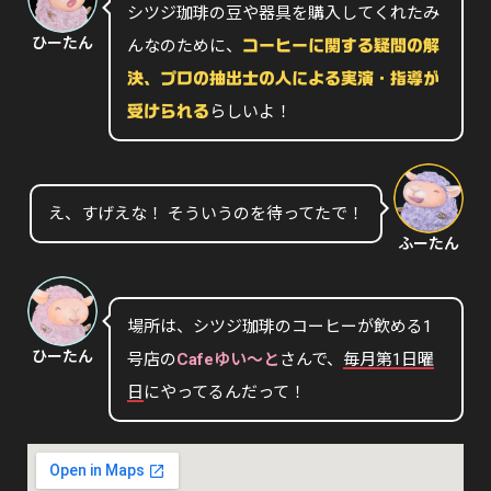
シツジ珈琲の豆や器具を購入してくれたみ
ひーたん
んなのために、
コーヒーに関する疑問の解
決、プロの抽出士の人による実演・指導が
らしいよ！
受けられる
え、すげえな！ そういうのを待ってたで！
ふーたん
場所は、シツジ珈琲のコーヒーが飲める1
ひーたん
号店の
Cafeゆい〜と
さんで、
毎月第1日曜
日
にやってるんだって！