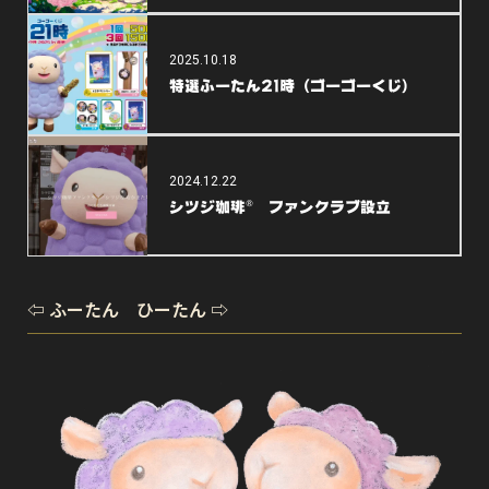
2025.10.18
特選ふーたん21時（ゴーゴーくじ）
2024.12.22
シツジ珈琲® ファンクラブ設立
⇦ ふーたん ひーたん ⇨