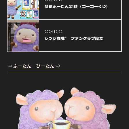
特選ふーたん21時（ゴーゴーくじ）
2024.12.22
シツジ珈琲® ファンクラブ設立
⇦ ふーたん ひーたん ⇨