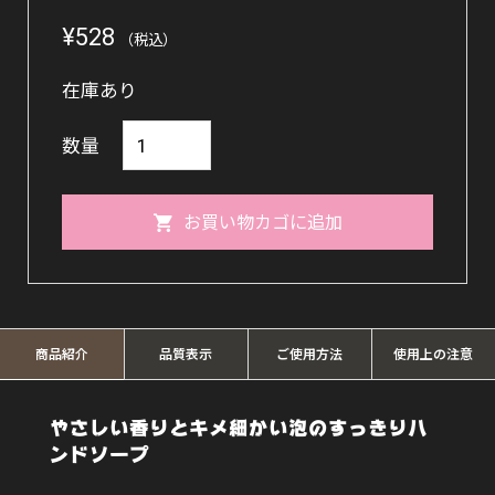
¥
528
（税込）
在庫あり
お
数量
肌
し
お買い物カゴに追加
あ
わ
せ
ハ
商品紹介
品質表示
ご使用方法
使用上の注意
ン
ド
やさしい香りとキメ細かい泡のすっきりハ
ンドソープ
ソ