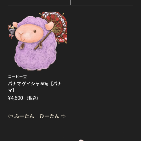
コーヒー豆
パナマ ゲイシャ 50g【パナ
マ】
¥
4,600
（税込）
⇦ ふーたん ひーたん ⇨