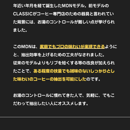
人
年近い年月を経て誕生したMDNモデル。前モデルの
CLASSICがコーヒー専門店のための器具と言われてい
用
た背景には、お湯のコントロールが難しい点が挙げられ
イ
ました。
エ
ロ
このMDNは、
家庭でもプロの味わいが実現できる
ように
ー
と、抽出効率を上げるための工夫がなされました。
MDN-
従来のモデルよりもリブを短くする等の改良が加えられ
たことで、
ある程度の技量でも雑味のないしっかりとし
21YE【慣
た味わいのコーヒーの抽出を可能にした
のです。
れ
て
お湯のコントロールに慣れてきた人で、気軽に、でもこ
き
だわって抽出したい人にオススメします。
た
人
に