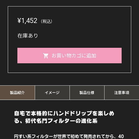
¥
1,452
（税込）
在庫あり
KONO
お買い物カゴに追加
名
門
フ
ィ
製品紹介
イメージ
製品仕様
注意事項
ル
自宅で本格的にハンドドリップを楽しめ
タ
る、初代名門フィルターの進化系
ー
2
円すい系フィルターが世界で初めて発売されてから、40