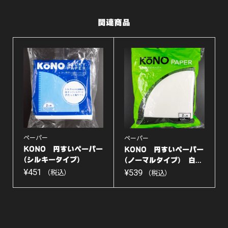
オ
関連商品
ス
ス
メ】
個
ペーパー
ペーパー
KONO 円すいペーパー
KONO 円すいペーパー
(シルキータイプ)
(ノーマルタイプ) 白...
白...
¥
451
¥
539
（税込）
（税込）