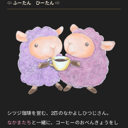
⇦ ふーたん ひーたん ⇨
シツジ珈琲を営む、2匹のなかよしひつじさん。
なかまたち
と一緒に、コーヒーのおべんきょうをし