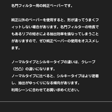
ル
名門フィルター用の純正ペーパーです。
キ
ー
純正以外のペーパーを使用すると、形が違ってうまくフ
タ
ィットしない場合があります。名門フィルターの特長で
もあるリブの短さによる抽出効率を損なってしまうこと
イ
がありますので、ぜひ純正ペーパーの使用をオススメし
プ)
ます。
白
ノーマルタイプとシルキータイプの違いは、クレープ
1〜
（凹凸）の違いになります。
2
ノーマルタイプに比べると、シルキータイプはより密着
し、抽出がゆっくりになる傾向があります。
人
利用シーンに合わせてお買い求めください。
用
100
枚