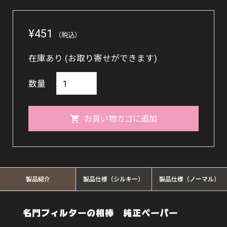
¥
451
（税込）
在庫あり (お取り寄せができます)
KONO
数量
円
す
お買い物カゴに追加
い
ペ
ー
パ
製品紹介
製品仕様（シルキー）
製品仕様（ノーマル）
ー
(シ
名門フィルターの相棒 純正ペーパー