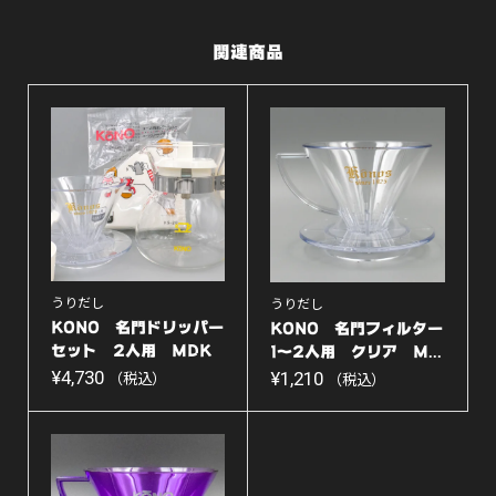
入
関連商品
り
MS-
25【純
正】
個
うりだし
うりだし
KONO 名門ドリッパー
KONO 名門フィルター
セット 2人用 MDK
1〜2人用 クリア M...
-...
¥
4,730
¥
1,210
（税込）
（税込）