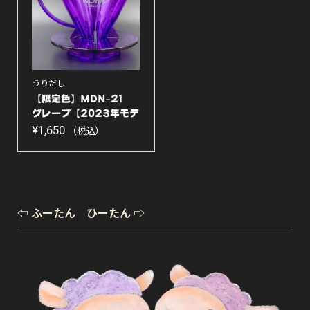
うりだし
【限定色】MDN-21
グレープ【2023年モデ
ル】
¥
1,650
（税込）
⇦ ふーたん ひーたん ⇨