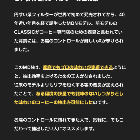
ア
ン
円すい系フィルターが世界で初めて発売されてから、40
（ク
年近い年月を経て誕生したMDNモデル。前モデルの
CLASSICがコーヒー専門店のための器具と言われてい
リ
た背景には、お湯のコントロールが難しい点が挙げられ
ア
ました。
オ
レ
このMDNは、
家庭でもプロの味わいが実現できる
ように
ン
と、抽出効率を上げるための工夫がなされました。
ジ）
従来のモデルよりもリブを短くする等の改良が加えられ
たことで、
ある程度の技量でも雑味のないしっかりとし
【2022
た味わいのコーヒーの抽出を可能にした
のです。
年
冬
お湯のコントロールに慣れてきた人で、気軽に、でもこ
モ
だわって抽出したい人にオススメします。
デ