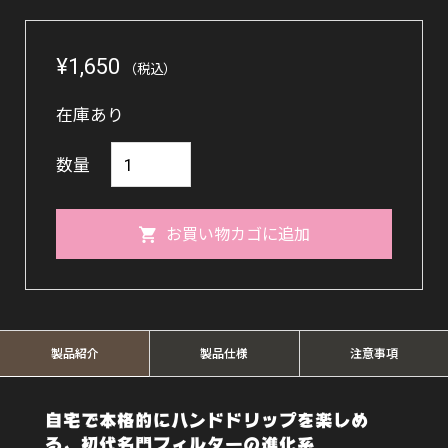
¥
1,650
（税込）
在庫あり
【限
数量
定
色】
お買い物カゴに追加
MDN-
21
カ
ー
製品紹介
製品仕様
注意事項
ネ
リ
自宅で本格的にハンドドリップを楽しめ
る、初代名門フィルターの進化系