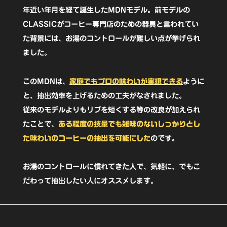
ア
年近い年月を経て誕生したMDNモデル。前モデルの
CLASSICがコーヒー専門店のための器具と言われてい
グ
た背景には、お湯のコントロールが難しい点が挙げられ
リ
ました。
ー
ン
このMDNは、
家庭でもプロの味わいが実現できる
ように
【2022
と、抽出効率を上げるための工夫がなされました。
年
従来のモデルよりもリブを短くする等の改良が加えられ
たことで、
ある程度の技量でも雑味のないしっかりとし
冬
た味わいのコーヒーの抽出を可能にした
のです。
モ
デ
お湯のコントロールに慣れてきた人で、気軽に、でもこ
ル】
だわって抽出したい人にオススメします。
個