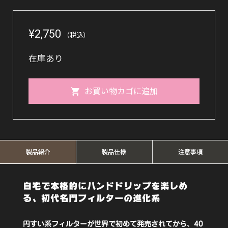
¥
2,750
（税込）
在庫あり
【ラ
お買い物カゴに追加
ス
ト
ワ
ン】
製品紹介
製品仕様
注意事項
MDN-
自宅で本格的にハンドドリップを楽しめ
21
る、初代名門フィルターの進化系
ク
リ
円すい系フィルターが世界で初めて発売されてから、40