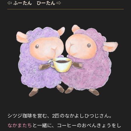
⇦ ふーたん ひーたん ⇨
シツジ珈琲を営む、2匹のなかよしひつじさん。
なかまたち
と一緒に、コーヒーのおべんきょうをし