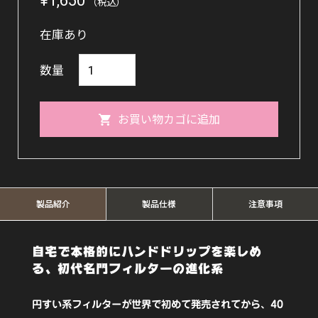
¥
1,650
（税込）
在庫あり
【限
数量
定
色】
お買い物カゴに追加
MDN-
21
柿
色
製品紹介
製品仕様
注意事項
【2022
年
自宅で本格的にハンドドリップを楽しめ
る、初代名門フィルターの進化系
秋
モ
円すい系フィルターが世界で初めて発売されてから、40