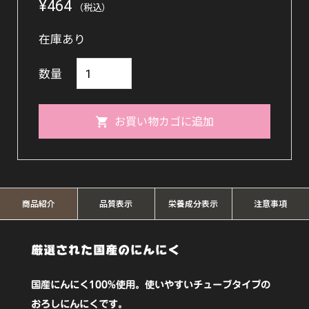
¥
464
（税込）
在庫あり
お
数量
ろ
し
お買い物カゴに追加
に
ん
に
く
商品紹介
品質表示
栄養成分表示
注意事項
40g【東
京
厳選された国産のにんにく
フ
国産にんにく100%使用。使いやすいチューブタイプの
ー
おろしにんにくです。