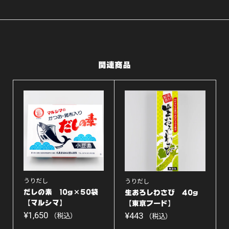
ド】
個
関連商品
うりだし
うりだし
だしの素 10g×50袋
生おろしわさび 40g
【マルシマ】
【東京フード】
¥
1,650
¥
443
（税込）
（税込）