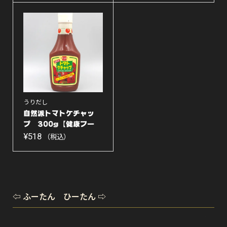
うりだし
自然派トマトケチャッ
プ 300g【健康フー
ズ】
¥
518
（税込）
⇦ ふーたん ひーたん ⇨