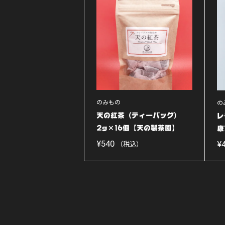
のみもの
の
天の紅茶（ティーバッグ）
レ
2g×16個【天の製茶園】
康
¥
540
¥
（税込）