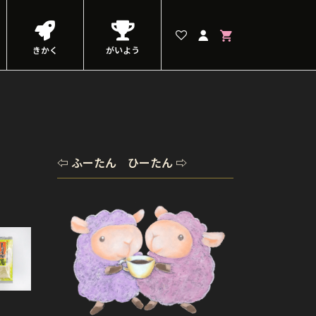
きかく
がいよう
⇦ ふーたん ひーたん ⇨