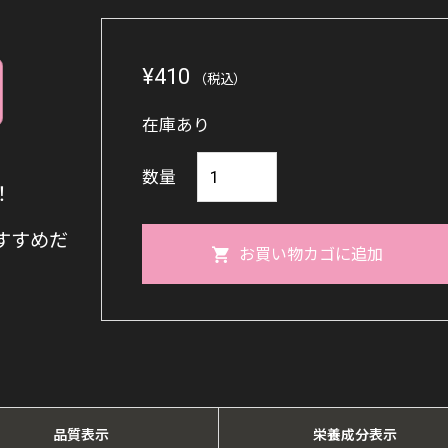
¥
410
（税込）
在庫あり
し
数量
！
ょ
う
すすめだ
お買い物カゴに追加
が
湯
22g×5
袋
【健
康
品質表示
栄養成分表示