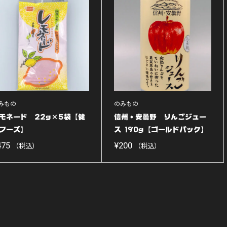
みもの
のみもの
モネード 22g×5袋【健
信州・安曇野 りんごジュー
フーズ】
ス 190g【ゴールドパック】
475
¥
200
（税込）
（税込）