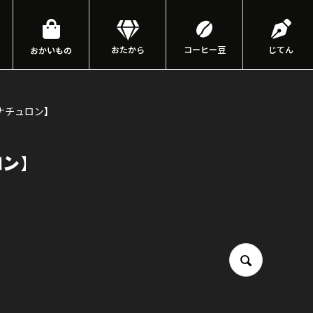
おたから
コーヒー豆
じてん
おかいもの
ナチュロン】
ロン】