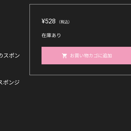
¥
528
（税込）
在庫あり
お
のスポン
お買い物カゴに追加
風
呂
洗
スポンジ
い
ス
ポ
ン
ジ