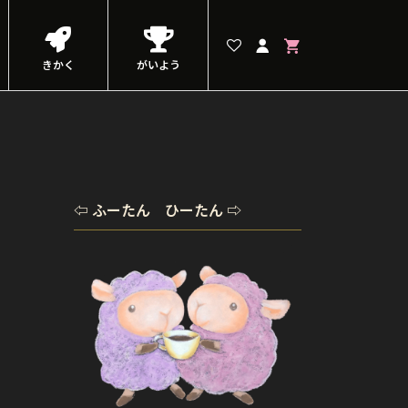
きかく
がいよう
⇦ ふーたん ひーたん ⇨