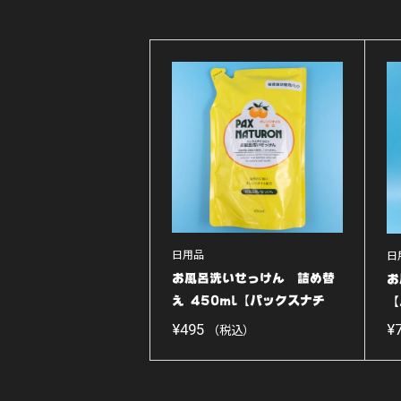
日用品
日
お風呂洗いせっけん 詰め替
お
え 450ml【パックスナチ
【
ュ...
¥
495
¥
（税込）