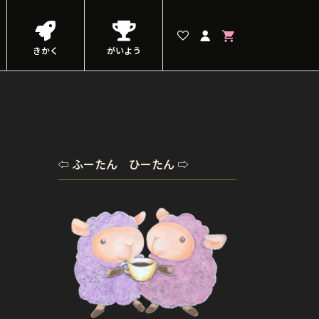
きかく
がいよう
⇦ ふーたん ひーたん ⇨