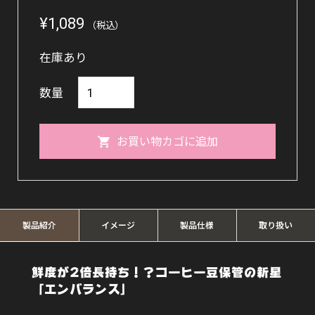
¥
1,089
（税込）
在庫あり
【食
数量
品
保
お買い物カゴに追加
管】
エ
ン
バ
製品紹介
イメージ
製品仕様
取り扱い
ラ
ン
鮮度が2倍長持ち！？コーヒー豆保管の新星
「エンバランス」
ス