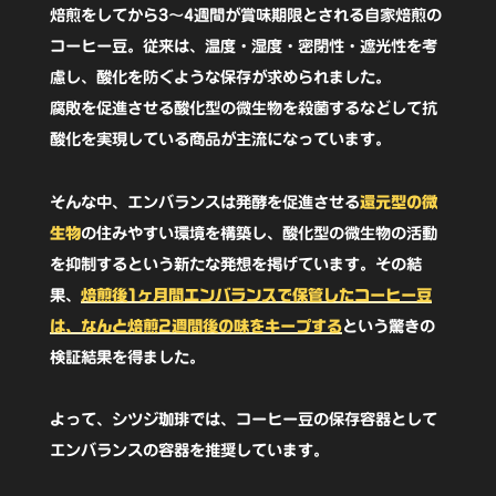
ジ
焙煎をしてから3〜4週間が賞味期限とされる自家焙煎の
ッ
コーヒー豆。従来は、温度・湿度・密閉性・遮光性を考
慮し、酸化を防ぐような保存が求められました。
パ
腐敗を促進させる酸化型の微生物を殺菌するなどして抗
ー
酸化を実現している商品が主流になっています。
バ
ッ
そんな中、エンバランスは発酵を促進させる
還元型の微
グ
生物
の住みやすい環境を構築し、酸化型の微生物の活動
XL
を抑制するという新たな発想を掲げています。その結
果、
焙煎後1ヶ月間エンバランスで保管したコーヒー豆
4
は、なんと焙煎2週間後の味をキープする
という驚きの
枚
検証結果を得ました。
入
り
よって、シツジ珈琲では、コーヒー豆の保存容器として
個
エンバランスの容器を推奨しています。