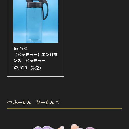
保存容器
【ピッチャー】エンバラ
ンス ピッチャー
L...
¥
3,520
（税込）
⇦ ふーたん ひーたん ⇨