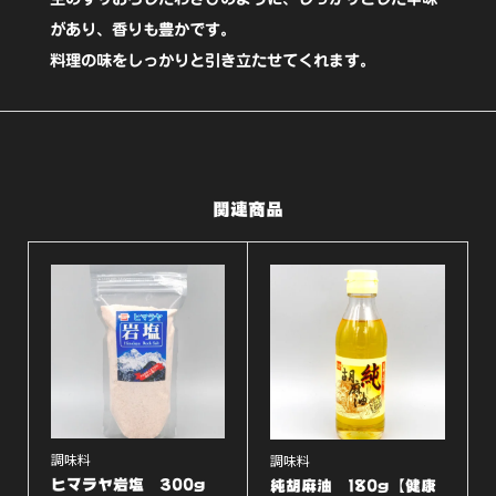
ー
があり、香りも豊かです。
料理の味をしっかりと引き立たせてくれます。
ド】
個
関連商品
調味料
調味料
ヒマラヤ岩塩 300g
純胡麻油 180g【健康