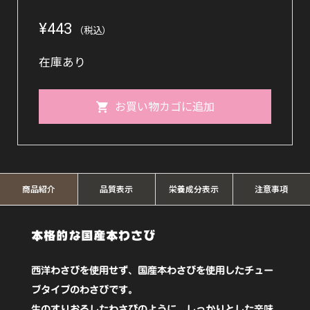
¥
443
（税込）
在庫あり
生
お買い物カゴに追加
お
ろ
し
わ
商品紹介
品質表示
栄養成分表示
注意事項
さ
本格的な国産本わさび
び
40g【東
西洋わさびを使用せず、国産本わさびを使用したチュー
京
ブタイプのわさびです。
フ
生のすりおろしたわさびのように、しっかりとした辛味