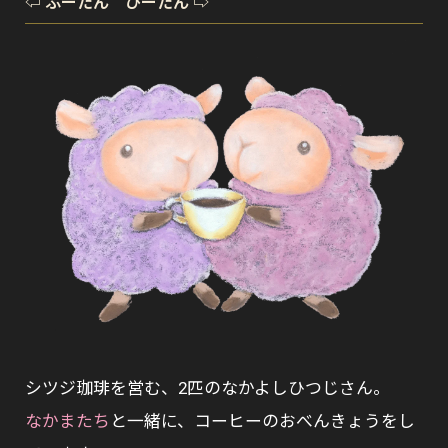
⇦ ふーたん ひーたん ⇨
シツジ珈琲を営む、2匹のなかよしひつじさん。
なかまたち
と一緒に、コーヒーのおべんきょうをし