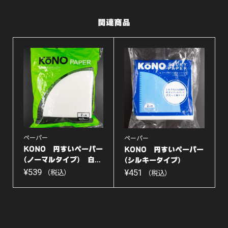
ア
関連商品
ウ
ト
レ
ッ
ト】
個
ペーパー
ペーパー
KONO 円すいペーパー
KONO 円すいペーパー
(ノーマルタイプ) 白...
(シルキータイプ)
¥
539
白...
¥
451
（税込）
（税込）