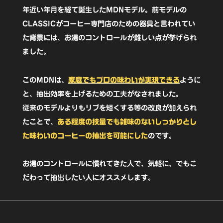
人
年近い年月を経て誕生したMDNモデル。前モデルの
CLASSICがコーヒー専門店のための器具と言われてい
用
た背景には、お湯のコントロールが難しい点が挙げられ
ラ
ました。
イ
ト
このMDNは、
家庭でもプロの味わいが実現できる
ように
グ
と、抽出効率を上げるための工夫がなされました。
リ
従来のモデルよりもリブを短くする等の改良が加えられ
たことで、
ある程度の技量でも雑味のないしっかりとし
ー
た味わいのコーヒーの抽出を可能にした
のです。
ン
MDN-
お湯のコントロールに慣れてきた人で、気軽に、でもこ
21LG【1
だわって抽出したい人にオススメします。
点
限
り