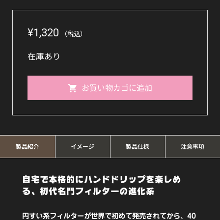
¥
1,320
（税込）
在庫あり
KONO
お買い物カゴに追加
名
門
フ
ィ
製品紹介
イメージ
製品仕様
注意事項
ル
自宅で本格的にハンドドリップを楽しめ
タ
る、初代名門フィルターの進化系
ー
2
円すい系フィルターが世界で初めて発売されてから、40