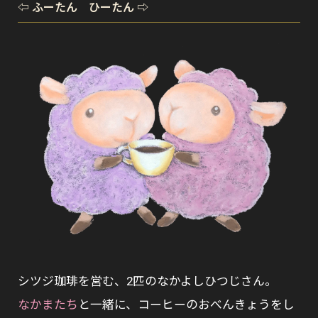
⇦ ふーたん ひーたん ⇨
シツジ珈琲を営む、2匹のなかよしひつじさん。
なかまたち
と一緒に、コーヒーのおべんきょうをし