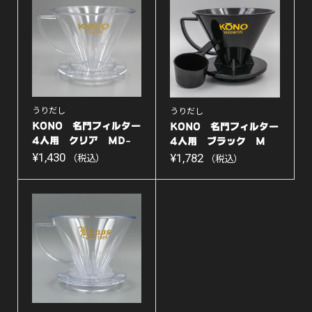
人
用
MD-
42【ブ
ラ
うりだし
うりだし
ッ
KONO 名門フィルター
KONO 名門フィルター
ク】
4人用 クリア MD-
4人用 ブラック M
4...
¥
1,430
D...
¥
1,782
（税込）
（税込）
個