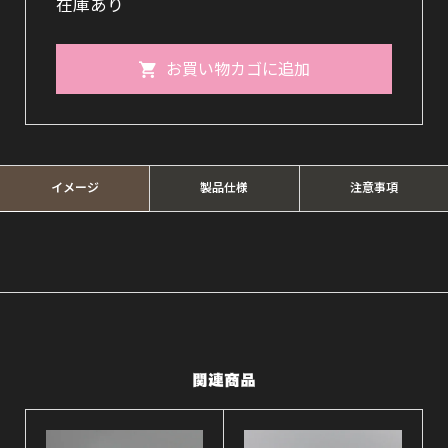
在庫あり
KONO
お買い物カゴに追加
グ
ラ
ス
ポ
イメージ
製品仕様
注意事項
ッ
ト
ふ
た
つ
関連商品
き
4