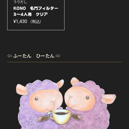
うりだし
KONO 名門フィルター
3〜4人用 クリア
M...
¥
1,430
（税込）
⇦ ふーたん ひーたん ⇨