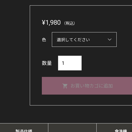
¥
1,980
（税込）
色
【コ
数量
ー
ヒ
お買い物カゴに追加
ー
豆
400g
保
管】
製品仕様
食洗機