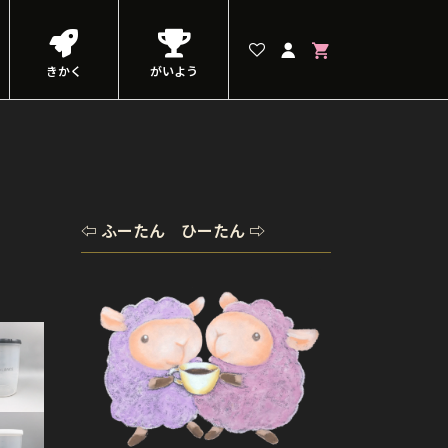
きかく
がいよう
⇦ ふーたん ひーたん ⇨