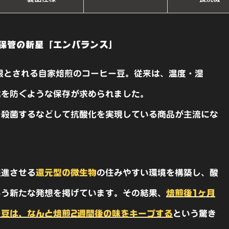
エ
ン
バ
保管の新星「エンバランス」
ラ
限とされる自家焙煎のコーヒー豆。従来は、温度・湿
ン
ス
化を防ぐような保存が求められました。
デ
を殺菌するなどして抗酸化を実現している商品が主流にな
ィ
ー
プ
促進させる
還元型の微生物
の住みやすい環境を構築し、酸
ラ
いう新たな発想を掲げています。その結果、
焙煎後1ヶ月
ウ
ン
ー豆は、なんと焙煎2週間後の味をキープする
という驚き