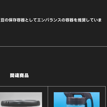
ド
コ
ン
ー豆の保存容器としてエンバランスの容器を推奨していま
テ
ナ
L
個
関連商品