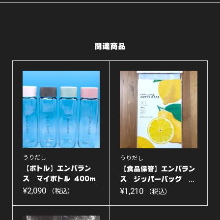
ル
ピ
ン
関連商品
ク
個
うりだし
うりだし
【ボトル】エンバラン
【食品保管】エンバラン
ス マイボトル 400m
ス ジッパーバッグ ...
l...
¥
2,090
¥
1,210
（税込）
（税込）