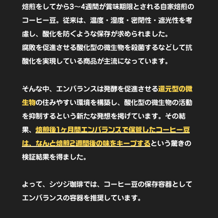
レ
焙煎をしてから3〜4週間が賞味期限とされる自家焙煎の
ク
コーヒー豆。従来は、温度・湿度・密閉性・遮光性を考
慮し、酸化を防ぐような保存が求められました。
タ
腐敗を促進させる酸化型の微生物を殺菌するなどして抗
ン
酸化を実現している商品が主流になっています。
グ
ル
そんな中、エンバランスは発酵を促進させる
還元型の微
コ
生物
の住みやすい環境を構築し、酸化型の微生物の活動
ン
を抑制するという新たな発想を掲げています。その結
果、
焙煎後1ヶ月間エンバランスで保管したコーヒー豆
テ
は、なんと焙煎2週間後の味をキープする
という驚きの
ナ
検証結果を得ました。
M
パ
よって、シツジ珈琲では、コーヒー豆の保存容器として
ス
エンバランスの容器を推奨しています。
テ