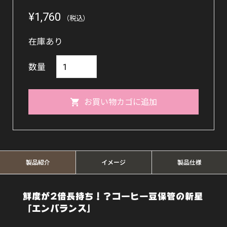
¥
1,760
（税込）
在庫あり
【タ
数量
ッ
パ
お買い物カゴに追加
ー】
エ
ン
バ
製品紹介
イメージ
製品仕様
ラ
ン
鮮度が2倍長持ち！？コーヒー豆保管の新星
「エンバランス」
ス