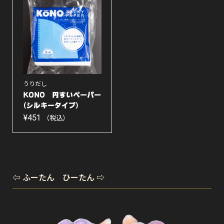
うりだし
KONO 円すいペーパー
(シルキータイプ)
白...
¥
451
（税込）
⇦ ふーたん ひーたん ⇨