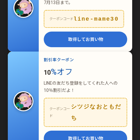
7月13日まで。
line-mame30
クーポンコード
取得してお買い物
割引率クーポン
%オフ
10
LINEの友だち登録をしてくれた人への
10％割引だよ！
シツジなおともだ
クーポンコー
ド
ち
取得してお買い物