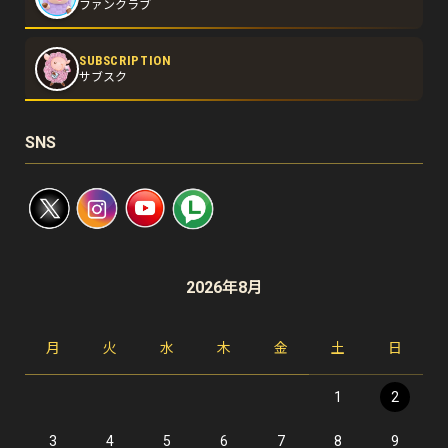
ファンクラブ
SUBSCRIPTION
サブスク
SNS
2026年8月
月
火
水
木
金
土
日
1
2
3
4
5
6
7
8
9