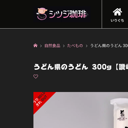
いりぐち
自然食品
たべもの
うどん県のうどん 3
うどん県のうどん 300g【讃
S
L
D
O
U
O
T