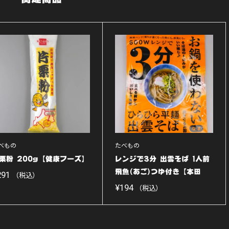
べもの
たべもの
栗粉 200g【健康フーズ】
レンジで3分 出雲そば 1人前
飛魚(あご)つゆ付き【本田
291
（税込）
屋...
¥
194
（税込）