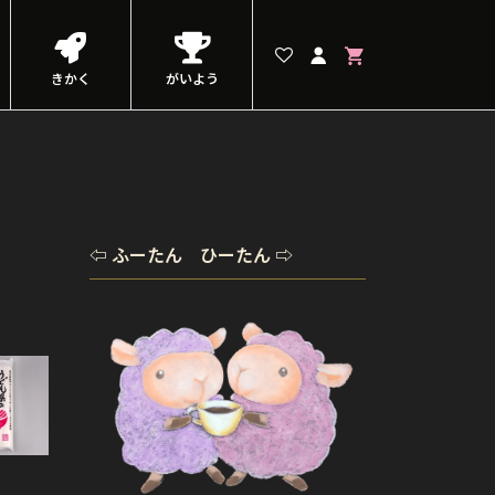
きかく
がいよう
⇦ ふーたん ひーたん ⇨