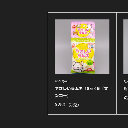
たべもの
た
やさしいラムネ 13g×5【サ
片
ンコー】
¥
¥
250
（税込）