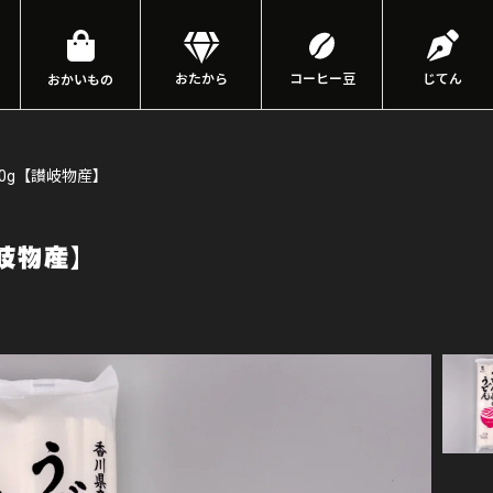
おたから
コーヒー豆
じてん
おかいもの
00g【讃岐物産】
岐物産】