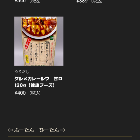
¥
346
¥
389
（税込）
（税込）
うりだし
グルメカレールウ 甘口
120g【健康フーズ】
¥
400
（税込）
⇦ ふーたん ひーたん ⇨