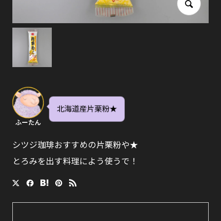
北海道産片栗粉★
ふーたん
シツジ珈琲おすすめの片栗粉や★
とろみを出す料理によう使うで！