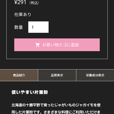
¥
291
（税込）
在庫あり
片
数量
栗
粉
お買い物カゴに追加
200g【健
康
フ
ー
商品紹介
品質表示
栄養成分表示
ズ】
個
使いやすい片栗粉
北海道の十勝平野で育ったじゃがいものジャガイモを使
用した片栗粉です。さまざまな料理にご利用いただけま