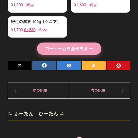
¥
1,300
¥
1,600
（税込）
（税込）
野生の解放 100g【ケニア】
元
現
¥
1,700
¥
1,530
（税込）
の
在
価
の
コーヒー豆を全部見る →
格
価
は
格
¥
は
1
¥
,
1
7
,
0
5
0
3
⇦ ふーたん ひーたん ⇨
で
0
し
で
た
す