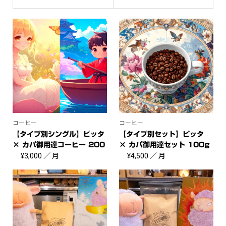
コーヒー
コーヒー
【タイプ別シングル】ピッタ
【タイプ別セット】ピッタ
× カパ御用達コーヒー 200
× カパ御用達セット 100g
g
¥
3,000
／ 月
×3種...
¥
4,500
／ 月