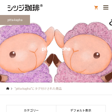

pitta-kapha
pitta-kapha
“pitta-kapha”にタグ付けされた商品
カテゴリー
デフォルト表示