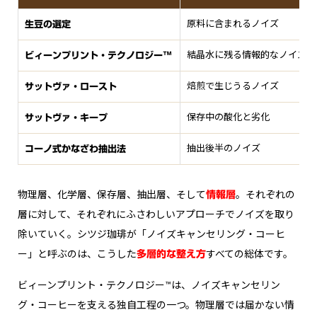
原料に含まれるノイズ
生豆の選定
結晶水に残る情報的なノイズ
ビィーンプリント・テクノロジー™
焙煎で生じうるノイズ
サットヴァ・ロースト
保存中の酸化と劣化
サットヴァ・キープ
抽出後半のノイズ
コーノ式かなざわ抽出法
物理層、化学層、保存層、抽出層、そして
。それぞれの
情報層
層に対して、それぞれにふさわしいアプローチでノイズを取り
除いていく。シツジ珈琲が「ノイズキャンセリング・コーヒ
ー」と呼ぶのは、こうした
すべての総体です。
多層的な整え方
ビィーンプリント・テクノロジー™は、ノイズキャンセリン
グ・コーヒーを支える独自工程の一つ。物理層では届かない情