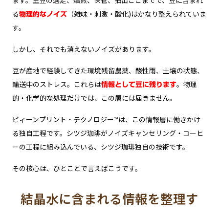
ます。生豆の選定、焙煎、保管、抽出――ここまでで、豆に含まれ
る
（雑味・刺激・酸化)はかなり整えられていま
物理的なノイズ
す。
しかし、それでも消えないノイズがあります。
豆が産地で経験してきた環境――残留農薬、酸性雨、土壌の状態、
輸送中のストレス。これらは
。物理
情報として豆に残ります
的・化学的な処理だけでは、この層には届きません。
ビィーンプリント・テクノロジー™は、この情報層に働きかけ
る独自工程です。シツジ珈琲がノイズキャンセリング・コーヒ
ーの工程に組み込んでいる、シツジ珈琲独自の技術です。
その核心は、ひとことで言えばこうです。
結晶水に含まれる情報を整理す