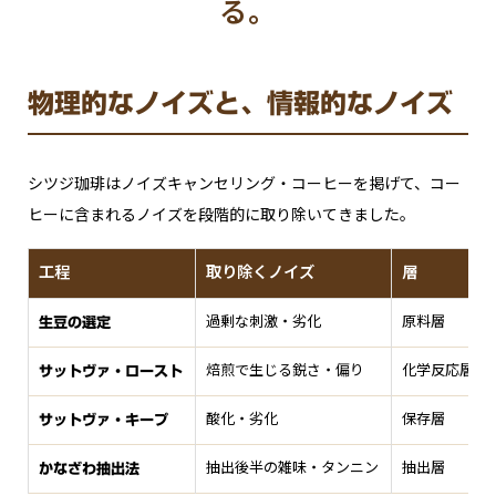
る。
物理的なノイズと、情報的なノイズ
シツジ珈琲はノイズキャンセリング・コーヒーを掲げて、コー
ヒーに含まれるノイズを段階的に取り除いてきました。
工程
取り除くノイズ
層
過剰な刺激・劣化
原料層
生豆の選定
焙煎で生じる鋭さ・偏り
化学反応層
サットヴァ・ロースト
酸化・劣化
保存層
サットヴァ・キープ
抽出後半の雑味・タンニン
抽出層
かなざわ抽出法