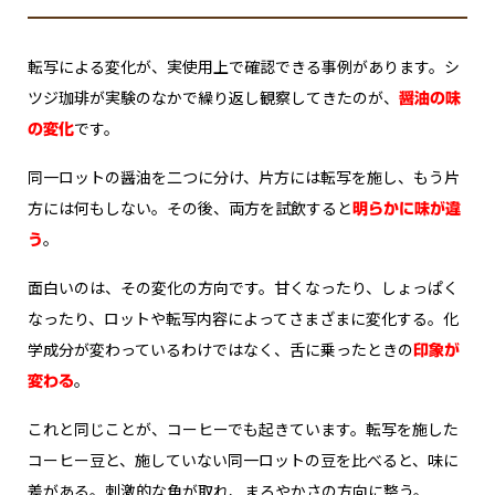
転写による変化が、実使用上で確認できる事例があります。シ
ツジ珈琲が実験のなかで繰り返し観察してきたのが、
醤油の味
です。
の変化
同一ロットの醤油を二つに分け、片方には転写を施し、もう片
方には何もしない。その後、両方を試飲すると――
明らかに味が違
。
う
面白いのは、その変化の方向です。甘くなったり、しょっぱく
なったり、ロットや転写内容によってさまざまに変化する。化
学成分が変わっているわけではなく、舌に乗ったときの
印象が
。
変わる
これと同じことが、コーヒーでも起きています。転写を施した
コーヒー豆と、施していない同一ロットの豆を比べると、味に
差がある。刺激的な角が取れ、まろやかさの方向に整う。