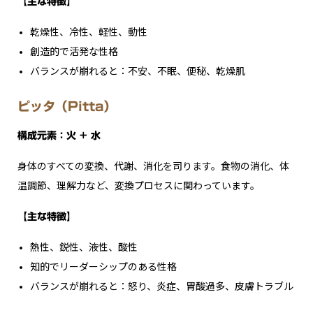
【主な特徴】
乾燥性、冷性、軽性、動性
創造的で活発な性格
バランスが崩れると：不安、不眠、便秘、乾燥肌
ピッタ（Pitta）
構成元素：火 + 水
身体のすべての変換、代謝、消化を司ります。食物の消化、体
温調節、理解力など、変換プロセスに関わっています。
【主な特徴】
熱性、鋭性、液性、酸性
知的でリーダーシップのある性格
バランスが崩れると：怒り、炎症、胃酸過多、皮膚トラブル