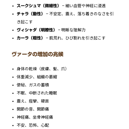
– 細い血管や神経に浸透
スークシュマ（微細性）
– 不安定、震え、落ち着きのなさを引
チャラ（動性）
き起こす
– 明晰な理解力
ヴィシャダ（明瞭性）
– 肌荒れ、ひび割れを引き起こす
カーラ（粗性）
ヴァータの増加の兆候
身体の乾燥（皮膚、髪、爪）
体重減少、組織の萎縮
便秘、ガスの蓄積
不眠、中断された睡眠
震え、痙攣、硬直
関節の音、関節痛
神経痛、坐骨神経痛
不安、恐怖、心配