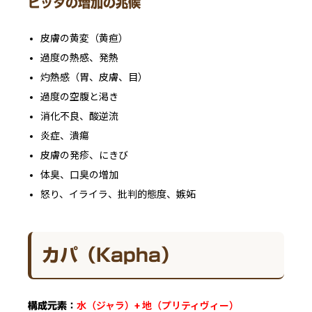
ピッタの増加の兆候
皮膚の黄変（黄疸）
過度の熱感、発熱
灼熱感（胃、皮膚、目）
過度の空腹と渇き
消化不良、酸逆流
炎症、潰瘍
皮膚の発疹、にきび
体臭、口臭の増加
怒り、イライラ、批判的態度、嫉妬
カパ（Kapha）
水（ジャラ）+ 地（プリティヴィー）
構成元素：