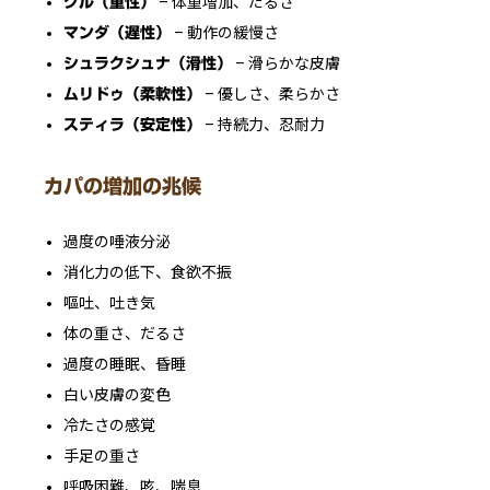
– 体重増加、だるさ
グル（重性）
– 動作の緩慢さ
マンダ（遅性）
– 滑らかな皮膚
シュラクシュナ（滑性）
– 優しさ、柔らかさ
ムリドゥ（柔軟性）
– 持続力、忍耐力
スティラ（安定性）
カパの増加の兆候
過度の唾液分泌
消化力の低下、食欲不振
嘔吐、吐き気
体の重さ、だるさ
過度の睡眠、昏睡
白い皮膚の変色
冷たさの感覚
手足の重さ
呼吸困難、咳、喘息